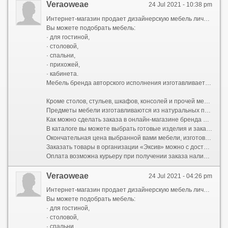
Veraoweae
24 Jul 2021 - 10:38 pm
Интернет-магазин продает дизайнерскую мебель личного производства по привлекательным ценам. В случае если не хотите покупать стандартные мебельные гарнитуры, а желаете выбрать модели определенного стиля, которые будут гармонично сочетаться и станут украшением любого помещения, тогда загляните в каталог онлайн-магазина.
Вы можете подобрать мебель:
· для гостиной,
· столовой,
· спальни,
· прихожей,
· кабинета.
Мебель бренда авторского исполнения изготавливается в различных стилях. Покупатели могут выбрать дизайнерские мебельные комплекты для комнат, выполненных в классическом, скандинавском стиле, провансе, арт-деко, модерне, минимализме.
Кроме столов, стульев, шкафов, консолей и прочей мебели на портале компании «Эксив» можно подобрать дизайнерские предметы декора, которые дополнят интерьер и дадут помещению особенность. Зеркала, люстры, торшеры, бра, светильники вы можете подобрать для каждой комнаты, прихожей, лоджии, террасы, напольные зеркала https://fsmodshub.com/.
Предметы мебели изготавливаются из натуральных по максимуму материалов с качественной фирменной фурнитурой. Для обивки мягкой мебели используются: велюр, натуральная и экокожа, рогожка, нубук, микровельвет, шенил. Каркас делается из массива дерева.
Как можно сделать заказа в онлайн-магазине бренда Exiv
В каталоге вы можете выбрать готовые изделия и заказать изготовление мебели нужной вам конфигурации по личным размерам. При всем этом у вас будет возможность кроме этого найти цвет материала отделки.
Окончательная цена выбранной вами мебели, изготовленной на заказ, будет зависеть от материала и размеров. Чтобы уточнить цену, позвоните менеджеру по телефонам, обозначенным на сайте. По заказу мебель делается в среднем в течение 2-3 недель. Помимо этого можно забронировать на 5 дней понравившиеся предметы, которые будут отложены специально для вас до оплаты.
Заказать товары в организации «Эксив» можно с доставкой по Москве, Подмосковью и отправкой транспортными компаниями во все регионы России. Цена доставки по Москве - 1000 р. Чтобы узнать стоимость доставки в другие города, позвоните консультанту либо задайте вопрос в форме обратной связи.
Оплата возможна курьеру при получении заказа наличными либо банковской картой. Также вы можете оплатить товар на портале либо по безналичному расчету. В случае если заказ отправляется в регионы, требуется полная предоплата.
Veraoweae
24 Jul 2021 - 04:26 pm
Интернет-магазин продает дизайнерскую мебель личного производства по привлекательным ценам. В случае если не хотите приобретать стандартные мебельные гарнитуры, а желаете выбрать модели определенного стиля, которые будут гармонично сочетаться и станут украшением любого помещения, тогда загляните в каталог онлайн-магазина.
Вы можете подобрать мебель:
· для гостиной,
· столовой,
· спальни,