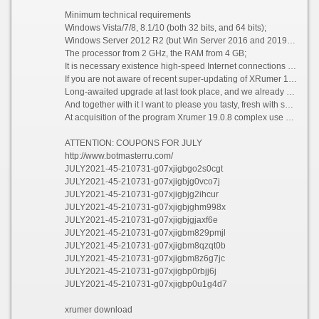
Minimum technical requirements
Windows Vista/7/8, 8.1/10 (both 32 bits, and 64 bits);
Windows Server 2012 R2 (but Win Server 2016 and 2019 NOT are recommended!);
The processor from 2 GHz, the RAM from 4 GB;
It is necessary existence high-speed Internet connections without restrictions on traffic.
If you are not aware of recent super-updating of XRumer 19.0.8 + XEvil 5.0 6] - run on a forum rather, look through an infa on it, and swing! ;))
Long-awaited upgrade at last took place, and we already received a set of enthusiastic responses. But this updating generally concerns users of XRumer, in case to you it is interesting only XEvil that you it until especially does not mention.
And together with it I want to please you tasty, fresh with set coupons for July: a discount of 45%, until the end of a month!
At acquisition of the program Xrumer 19.0.8 complex use any discount coupon and take a discount in 45%!!!
ATTENTION: COUPONS FOR JULY
http://www.botmasterru.com/
JULY2021-45-210731-g07xjigbgo2s0cgt
JULY2021-45-210731-g07xjigbjg0vco7j
JULY2021-45-210731-g07xjigbjg2ihcur
JULY2021-45-210731-g07xjigbjghm998x
JULY2021-45-210731-g07xjigbjgjaxf6e
JULY2021-45-210731-g07xjigbm829pmjl
JULY2021-45-210731-g07xjigbm8qzqt0b
JULY2021-45-210731-g07xjigbm8z6g7jc
JULY2021-45-210731-g07xjigbp0rbjj6j
JULY2021-45-210731-g07xjigbp0u1g4d7
xrumer download