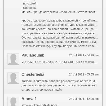
· прихожей,
· кабинета.
Мебель бренда авторского исполнения изготавливается в различных стилях. Покупатели смогут выбрать дизайнерские мебельные комплекты для комнат, выполненных в классическом, скандинавском стиле, провансе, арт-деко, модерне, минимализме.
Кроме столов, стульев, шкафов, консолей и прочей мебели на портале организации «Эксив» вы можете выбрать дизайнерские предметы декора, которые дополнят интерьер и придадут помещению особенность. Зеркала, люстры, торшеры, бра, светильники вы можете подобрать для каждой комнаты, прихожей, лоджии, террасы, напольные зеркала https://fsmodshub.com/.
Предметы мебели делаются из натуральных по максимуму материалов с качественной фирменной фурнитурой. Для обивки мягкой мебели используются: велюр, натуральная и экокожа, рогожка, нубук, микровельвет, шенил. Каркас делается из массива дерева.
Как можно сделать заказа в онлайн-магазине бренда Exiv
В ассортименте вы можете выбрать готовые изделия и заказать изготовление мебели нужной для вас конфигурации по индивидуальным размерам. При всем этом у вас будет возможность помимо этого выбрать цвет материала отделки.
Окончательная цена выбранной вами мебели, изготовленной на заказ, будет зависеть от материала и размеров. Чтобы уточнить стоимость, позвоните менеджеру по телефонам, обозначенным на веб-сайте. По заказу мебель изготавливается в среднем в течение 2-3 недель. Также вы можете забронировать на 5 дней понравившиеся предметы, которые будут отложены специально для вас до оплаты.
Заказать товары в организации «Эксив» вы можете с доставкой по Москве, Подмосковью и отправкой транспортными компаниями во все регионы Рф. Цена доставки по Москве - 1000 р. Для того чтобы узнать стоимость доставки в другие города, позвоните консультанту или задайте вопрос в форме обратной связи.
Оплата возможна курьеру при получении заказа наличными или банковской картой. Помимо этого можно оплатить товар на сайте либо по безналичному расчету. В случае если заказ отправляется в регионы, необходимо полная предоплата.
Paulapoumb
24 Jul 2021 - 04:20 pm
VOUS ME CONFIEZ VOS PIRES SECRETS (Г§a restera entre nous) #2
Chesterbelia
24 Jul 2021 - 05:05 am
Компания сигареты сподряд работает уже более 20 лет для российском рынке, мы предлагаем очень широкий комплект табачных изделий по цене ниже оптовых. Мы работаем для прямую с известными брендами а беспричинно же крупными поставщиками табака.
для заказа и информации перехотите по ссылке ниже:
сигареты оптом москва прайс
Atonvaf
24 Jul 2021 - 12:08 am
stromectol 3mg tablets price