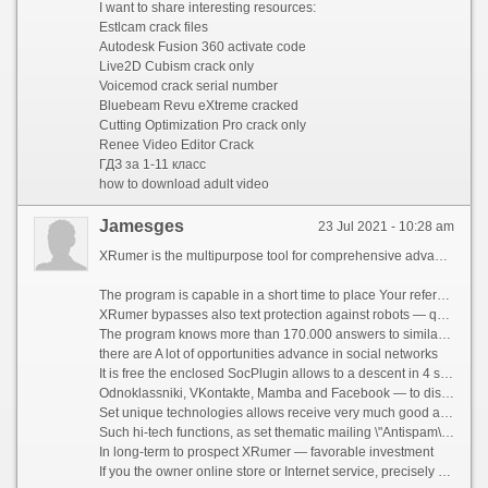
I want to share interesting resources:
Estlcam crack files
Autodesk Fusion 360 activate code
Live2D Cubism crack only
Voicemod crack serial number
Bluebeam Revu eXtreme cracked
Cutting Optimization Pro crack only
Renee Video Editor Crack
ГДЗ за 1-11 класс
how to download adult video
Jamesges
23 Jul 2021 - 10:28 am
XRumer is the multipurpose tool for comprehensive advance on the Internet
The program is capable in a short time to place Your references and announcements more than on 400.000 resources — forums, blogs, guest books, reference catalogs, bulletin boards, social networks .
XRumer bypasses also text protection against robots — questions like \"How many there will be 2+2?\", \"Call the capital of Russia\" and so forth.
The program knows more than 170.000 answers to similar questions, mathematics all is counted mechanically , the knowledge base is replenished every month .
there are A lot of opportunities advance in social networks
It is free the enclosed SocPlugin allows to a descent in 4 social nets —
Odnoklassniki, VKontakte, Mamba and Facebook — to distribute messages, comments to a photo and video , to load video and a photo , to distribute invitations in friends and groups — along with it besides on the full automatic machine bypassing everything possible protection against boats and mailings, including kapch.
Set unique technologies allows receive very much good and fascinating results
Such hi-tech functions, as set thematic mailing \"Antispam\" (in everyone the forum is sent the message according to scope of this forum, irrespective of language and the region ), a system \"Question-answer\" and others — allocate XRumer among others similar complexes, creating opportunities it is valid \"clever\" and also socially useful mailings.
In long-term to prospect XRumer — favorable investment
If you the owner online store or Internet service, precisely know as advertizing in Yandex-Directe or Google is expensive AdWords. Competently using the XRumer + Hrefer + SocPlugin complex, you buy a possibility of everything for $10 a month get necessary to you target visitors .