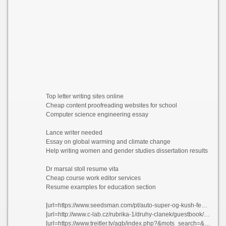
Top letter writing sites online
Cheap content proofreading websites for school
Computer science engineering essay
Lance writer needed
Essay on global warming and climate change
Help writing women and gender studies dissertation results
Dr marsal stoll resume vita
Cheap course work editor services
Resume examples for education section
[url=https://www.seedsman.com/pt/auto-super-og-kush-feminised-seeds]How to write an objective for my resume vlpmd[/url]
[url=http://www.c-lab.cz/rubrika-1/druhy-clanek/guestbook/]Persuasive writers site ca fvfuh 2021[/url]
[url=https://www.treitler.tv/agb/index.php?&mots_search=&lang=german&skin=&&seeMess=1&seeNotes=1&seeAdd=0&code_erreur=PRDVmb9OYS]Poem tone essay yskmh[/url]