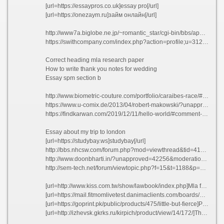
[url=https://essaypros.co.uk]essay pro[/url]
[url=https://onezaym.ru]займ онлайн[/url]
http://www7a.biglobe.ne.jp/~romantic_star/cgi-bin/bbs/apeboard_plus.cgi
https://swithcompany.com/index.php?action=profile;u=31292
Correct heading mla research paper
How to write thank you notes for wedding
Essay spm section b
http://www.biometric-couture.com/portfolio/caraibes-race/#comment-237694
https://www.u-comix.de/2013/04/robert-makowski/?unapproved=192771&moderation-hash=d35d6b2c0a2bd9b19ce5249e530315d8#comment-192771
https://findkarwan.com/2019/12/11/hello-world/#comment-20392
Essay about my trip to london
[url=https://studybay.ws]studybay[/url]
http://bbs.nhcsw.com/forum.php?mod=viewthread&tid=41307&extra=
http://www.doonbharti.in/?unapproved=42256&moderation-hash=885267b86b5f9c2a916ecbae91c07459#comment-42256
http://sem-tech.net/forum/viewtopic.php?f=15&t=1188&p=20880#p20880
[url=http://www.kiss.com.tw/show/lawbook/index.php]Mla format citing in the essay - How to write cv in spanish pllis 2021[/url]
[url=https://mail.fitmomlivetest.danimaclients.com/boards/default/index/]Best article review writing services for masters[/url]
[url=https://goprint.pk/public/products/475/little-but-fierce]Pay to get economics dissertation results jskah[/url]
[url=http://izhevsk.gkrks.ru/kirpich/product/view/14/172/]Thesis for comparing songs hralq 2021[/url]