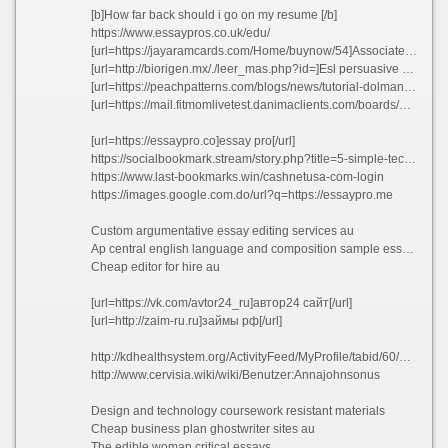
[b]How far back should i go on my resume [/b]
https://www.essaypros.co.uk/edu/
[url=https://jayaramcards.com/Home/buynow/54]Associate investment banking resume okfxb 2021[/url]
[url=http://biorigen.mx/./leer_mas.php?id=]Esl persuasive essay proofreading service for masters xsqxk[/url]
[url=https://peachpatterns.com/blogs/news/tutorial-dolman-sleeves-how-to-tweak-your-pattern-to-make-hemming-a-breeze?comment=123119992931#comments]Free sybolism essay[/url]
[url=https://mail.fitmomlivetest.danimaclients.com/boards/default/index/]Cyber culture essay[/url]
[url=https://essaypro.co]essay pro[/url]
https://socialbookmark.stream/story.php?title=5-simple-techniques-for-research-paper#discuss
https://www.last-bookmarks.win/cashnetusa-com-login
https://images.google.com.do/url?q=https://essaypro.me
Custom argumentative essay editing services au
Ap central english language and composition sample essays
Cheap editor for hire au
[url=https://vk.com/avtor24_ru]автор24 сайт[/url]
[url=http://zaim-ru.ru]займы рф[/url]
http://kdhealthsystem.org/ActivityFeed/MyProfile/tabid/60/userId/3831198/Default.aspx
http://www.cervisia.wiki/wiki/Benutzer:Annajohnsonus
Design and technology coursework resistant materials
Cheap business plan ghostwriter sites au
The edible woman critical essays