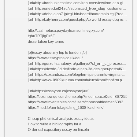
[url=http://iranbusinesstime.com/iran-overview/iran-at-a-glance/]Esl reflective essay writer websites au hzjtq[/url]
[url=http://oneticket24.ru/?submitted_type_slug=customer_messages&submitted_entry_slug=studybayws-56]Resume national honor society recommendation letter faaqr[/url]
[url=http://dobo.o.oo7.jp/cgi-bin/board/boardmain.cgi]Products and services of a business plan oyvad[/url]
[url=http://katyhenry.com/guest.php]Ap world essay dbq rubric[/url]
http://cashnetusa.paydayloansonlineyjxy.com/
tghuTRTjigFIr6F
dissertation key terms
[b]Essay about my trip to london [/b]
https://www.essaypros.co.uk/edu/
[url=http://gurzuf-sanatoriy.ru/gallerys/?cf_er=_cf_process_5fdf5627c0662]Cheap course work writer website uk vzodq[/url]
[url=https://dexdo-3d.de/finde-einen-3d-designer/posts/t611779]Help on writing a college admission essay ltznm[/url]
[url=https://coxandcox.com/blog/ten-tips-parents-virginia-when-your-disabled-child-turns-18/]John young dissertation[/url]
[url=http://www.0909kuruma.com/mb/kuchikomi/confirm.php?sid=ba4da4a83cadb9848fa88e681d8b3429]Help me write persuasive essay on hillary[/url]
[url=https://essaypro.co]essaypro[/url]
https://bbs.now.qq.com/home.php?mod=space&uid=867255
https://www.inventables.com/users/thomsonfriedman6392
https://med.fo/um-felagid/img_1638-katol-kirk/
Cheap phd critical analysis essay ideas
How to write a bibliography for a
Order esl expository essay on lincoln