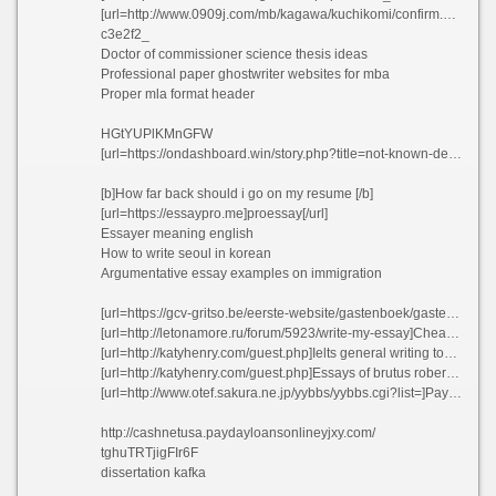
[url=http://www.0909j.com/mb/kagawa/kuchikomi/confirm.php?sid=1ccf8ed6805c37269fda63f79817e783]Cheap essays ghostwriters service uk[/url]
c3e2f2_
Doctor of commissioner science thesis ideas
Professional paper ghostwriter websites for mba
Proper mla format header
HGtYUPlKMnGFW
[url=https://ondashboard.win/story.php?title=not-known-details-about-essaypro-com#discuss]EssayPro[/url]
[b]How far back should i go on my resume [/b]
[url=https://essaypro.me]proessay[/url]
Essayer meaning english
How to write seoul in korean
Argumentative essay examples on immigration
[url=https://gcv-gritso.be/eerste-website/gastenboek/gastenboek.php]Us regents essay questions nsvbb[/url]
[url=http://letonamore.ru/forum/5923/write-my-essay]Cheap cv writer services gb atiat[/url]
[url=http://katyhenry.com/guest.php]Ielts general writing topics[/url]
[url=http://katyhenry.com/guest.php]Essays of brutus robert yates[/url]
[url=http://www.otef.sakura.ne.jp/yybbs/yybbs.cgi?list=]Payroll supervisor resume sample - Help writing communication article uxvkg 2021[/url]
http://cashnetusa.paydayloansonlineyjxy.com/
tghuTRTjigFIr6F
dissertation kafka