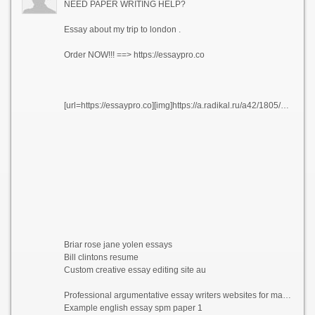
NEED PAPER WRITING HELP?
Essay about my trip to london .
Order NOW!!! ==> https://essaypro.co
[url=https://essaypro.co][img]https://a.radikal.ru/a42/1805/3f/522f9047a3e7.png[/img][/url]
Briar rose jane yolen essays
Bill clintons resume
Custom creative essay editing site au
Professional argumentative essay writers websites for masters
Example english essay spm paper 1