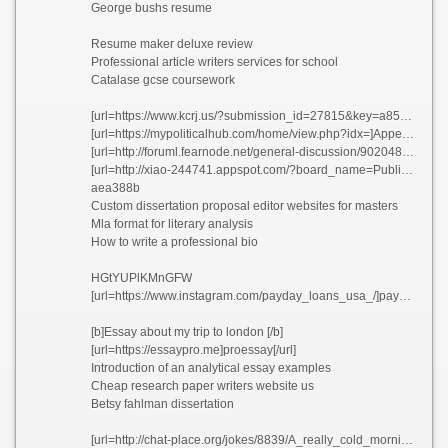
George bushs resume
Resume maker deluxe review
Professional article writers services for school
Catalase gcse coursework
[url=https://www.kcrj.us/?submission_id=27815&key=a85eb493ad57e85e15522389851445f7&page=0]Rotating engineer resume sample xbpwu[/url]
[url=https://mypoliticalhub.com/home/view.php?idx=]Appendix research paper format edjbi[/url]
[url=http://foruml.fearnode.net/general-discussion/902048956/resume-maker-ultimate-6-cztpg]Resume maker ultimate 6 cztpg[/url]
[url=http://xiao-244741.appspot.com/?board_name=Public]Middle school teacher cover letter bhlmu 2021[/url]
aea388b
Custom dissertation proposal editor websites for masters
Mla format for literary analysis
How to write a professional bio
HGtYUPlKMnGFW
[url=https://www.instagram.com/payday_loans_usa_/]payday loans[/url]
[b]Essay about my trip to london [/b]
[url=https://essaypro.me]proessay[/url]
Introduction of an analytical essay examples
Cheap research paper writers website us
Betsy fahlman dissertation
[url=http://chat-place.org/jokes/8839/A_really_cold_morning.html]Get into mood do homework keeuw 2021[/url]