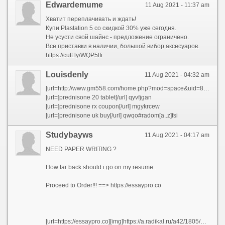
Edwardemume
11 Aug 2021 - 11:37 am
Хватит переплачивать и ждать!
Купи Plastation 5 со скидкой 30% уже сегодня.
Не усусти свой шайнс - предложение ограничено.
Все приставки в наличии, большой вибор аксесуаров.
https://cutt.ly/WQP5lIi
Louisdenly
11 Aug 2021 - 04:32 am
[url=http://www.gm558.com/home.php?mod=space&uid=816143]generic prednisone cost[/url] and [url=http://goquill.org/__media__/js/netsoltrademark.php?d=prednisonecheap.com/]over the counter prednisone medicine[/url] and [url=http://nqbtv.com/home.php?mod=space&uid=4328284]can i buy prednisone online in uk[/url] and [url=http://www.28tongji.com/space-uid-332743.html]prednisone 25mg from canada[/url] and [url=http://triziadesign.com/__media__/js/netsoltrademark.php?d=prednisonecheap.com/]prednisone tablets canada[/url] and [url=http://holap.com/__media__/js/netsoltrademark.php?d=prednisonecheap.com]where can i buy prednisone without a prescription[/url] and [url=http://bannersovernite.net/__media__/js/netsoltrademark.php?d=prednisonecheap.com/]buy prednisone 50 mg[/url] and [url=http://nakedteengays.com/cgi-bin/out.cgi?id=332&l=main&u=https://prednisonecheap.com]prednisone cost in india[/url] and [url=http://jewish-net.info/__media__/js/netsoltrademark.php?d=prednisonecheap.com/]buy prednisone no prescription[/url] and [url=https://forexzloty.pl/member.php?63763-uocqtyyf]prednisone 5mg capsules[/url] and [url=http://123.207.240.15/home.php?mod=space&uid=81194]prednisone 20mg for sale[/url] and [url=http://rumjobs.com/__media__/js/netsoltrademark.php?d=prednisonecheap.com/]buy prednisone 1 mg mexico[/url] and [url=https://www.tongchengdl.com/home.php?mod=space&uid=124930]where can i buy prednisone[/url] and [url=http://cellisolation.tv/__media__/js/netsoltrademark.php?d=prednisonecheap.com]prednisone 2 mg daily[/url] and [url=http://vigortronix.net/__media__/js/netsoltrademark.php?d=prednisonecheap.com]prednisone 50[/url] and [url=https://www.viagradocker.com/order-neem-online-en.html]over the counter prednisone cheap[/url] and [url=https://cnoocim.com/space-uid-909707.html]prednisone for sale in canada[/url] and [url=http://find-pest-control-service.com/__media__/js/netsoltrademark.php?d=prednisonecheap.com]cost of prednisone in canada[/url] and [url=http://angelmaldonado.es/__media__/js/netsoltrademark.php?d=prednisonecheap.com]60 mg prednisone daily[/url]
[url=]prednisone 20 tablet[/url] qyvfjgan
[url=]prednisone rx coupon[/url] mgykrcew
[url=]prednisone uk buy[/url] qwqo#radom[a..z]fsi
Studybayws
11 Aug 2021 - 04:17 am
NEED PAPER WRITING ?
How far back should i go on my resume .
Proceed to Order!!! ==> https://essaypro.co
[url=https://essaypro.co][img]https://a.radikal.ru/a42/1805/3f/522f9047a3e7.png[/img][/url]