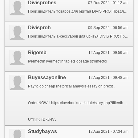
Divisprobes
07 Dec 2024 - 01:12 am
Производитель товаров для бритья DIVIS PRO: Предлагает сотрудничество для региональных дилеров России! Наш ассортимент аксессуаров для бритья включает в себя: Оригинальные сменные кассеты для бритья, бритвенные системы, одноразовые бритвы, станки и лезвия для бритья. Оригинальные сменные кассеты для бритья DIVIS PRO идеально подходят как для мужчин, так и для женщин. Совместимость со всеми бритвенными системами Gillette. Сменные кассеты для бритья доступны в упаковках по 2, 4, 8 кассет для бритья. Покупая оригинальные сменные кассеты для бритья, бритвенные системы, одноразовые бритвы, станки и лезвия для бритья ДИВИС ПРО вы можете быть уверены, что предлагаете своим клиентам только оригинальный продукт. Становитесь дистрибьютором DIVIS PRO - производитель аксессуаров для бритья в России и получите: Выгодные цены. Производитель аксессуаров для бритья DIVIS PRO - к совместному успеху!
Divisproh
09 Sep 2024 - 06:56 am
Производитель аксессуаров для бритья DIVIS PRO: Предлагает сотрудничество для региональных дилеров России! Наш ассортимент аксессуаров для бритья включает: Оригинальные сменные кассеты для бритья, бритвенные системы, одноразовые бритвы, станки и лезвия для бритья. Оригинальные сменные кассеты для бритья DIVIS PRO идеально подходят как для мужчин, так и для женщин. Совместимость со всеми бритвами Gillette. Сменные кассеты для бритья продаются в упаковках по 2, 4, 8 кассет для бритья. Покупая оригинальные сменные кассеты для бритья, бритвенные системы, одноразовые бритвы, станки и лезвия для бритья ДИВИС ПРО вы можете быть уверены, что предлагаете своим клиентам только оригинальный продукт. Присоединитесь к сети дистрибьюторов DIVIS PRO - производитель аксессуаров для бритья в России и получите: Эксклюзивные условия. Производитель аксессуаров для бритья DIVIS PRO - вместе к вершинам успеха!
Rigomb
12 Aug 2021 - 09:59 am
ivermectin ivermectin tablets dosage stromectol
Buyessayonline
12 Aug 2021 - 09:48 am
Pay to do cheap rhetorical analysis essay on brexit .
Order NOW!!! https://lovebookmark.date/story.php?title=the-smart-trick-of-edubirdie-that-no-one-is-discussing#discuss
UYhjhgTDkJHVy
Studybayws
12 Aug 2021 - 07:34 am