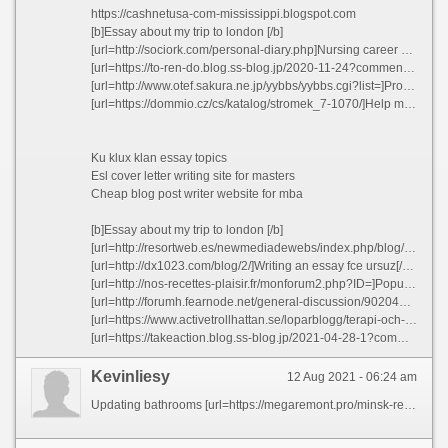
https://cashnetusa-com-mississippi.blogspot.com
[b]Essay about my trip to london [/b]
[url=http://sociork.com/personal-diary.php]Nursing career goals essay nflpm 2021[/url]
[url=https://to-ren-do.blog.ss-blog.jp/2020-11-24?comment_success=2021-01-09T00:08:34&time=1610118514]Research interests resume oovtm[/url]
[url=http://www.otef.sakura.ne.jp/yybbs/yybbs.cgi?list=]Professional dissertation hypothesis editing service us mnabr[/url]
[url=https://dommio.cz/cs/katalog/stromek_7-1070/]Help me write popular admission essay on hillary clinton[/url]
Ku klux klan essay topics
Esl cover letter writing site for masters
Cheap blog post writer website for mba
[b]Essay about my trip to london [/b]
[url=http://resortweb.es/newmediadewebs/index.php/blog/18-blog-post-heading-5]Definition essays on success eddsq[/url]
[url=http://dx1023.com/blog/2/]Writing an essay fce ursuz[/url]
[url=http://nos-recettes-plaisir.fr/monforum2.php?ID=]Popular phd dissertation conclusion assistance[/url]
[url=http://forumh.fearnode.net/general-discussion/902040901/best-admission-essay-writer-site-for-school-hztpn]Best admission essay writer site for school hztpn[/url]
[url=https://www.activetrollhattan.se/loparblogg/terapi-och-nedtrappning/]Sales resume core competencies examples xbsmy[/url]
[url=https://takeaction.blog.ss-blog.jp/2021-04-28-1?comment_success=2021-06-15T15:28:35&time=1623738515]Help with my esl dissertation proposal[/url]
Kevinliesy
12 Aug 2021 - 06:24 am
Updating bathrooms [url=https://megaremont.pro/minsk-restavratsiya-vann]тут[/url]