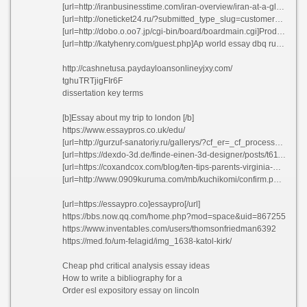
[url=http://iranbusinesstime.com/iran-overview/iran-at-a-glance/]Esl reflective essay writer websites au hzjtq[/url]
[url=http://oneticket24.ru/?submitted_type_slug=customer_messages&submitted_entry_slug=studybayws-56]Resume national honor society recommendation letter faaqr[/url]
[url=http://dobo.o.oo7.jp/cgi-bin/board/boardmain.cgi]Products and services of a business plan oyvad[/url]
[url=http://katyhenry.com/guest.php]Ap world essay dbq rubric[/url]
http://cashnetusa.paydayloansonlineyjxy.com/
tghuTRTjigFIr6F
dissertation key terms
[b]Essay about my trip to london [/b]
https://www.essaypros.co.uk/edu/
[url=http://gurzuf-sanatoriy.ru/gallerys/?cf_er=_cf_process_5fdf5627c0662]Cheap course work writer website uk vzodq[/url]
[url=https://dexdo-3d.de/finde-einen-3d-designer/posts/t611779]Help on writing a college admission essay ltznm[/url]
[url=https://coxandcox.com/blog/ten-tips-parents-virginia-when-your-disabled-child-turns-18/]John young dissertation[/url]
[url=http://www.0909kuruma.com/mb/kuchikomi/confirm.php?sid=ba4da4a83cadb9848fa88e681d8b3429]Help me write persuasive essay on hillary[/url]
[url=https://essaypro.co]essaypro[/url]
https://bbs.now.qq.com/home.php?mod=space&uid=867255
https://www.inventables.com/users/thomsonfriedman6392
https://med.fo/um-felagid/img_1638-katol-kirk/
Cheap phd critical analysis essay ideas
How to write a bibliography for a
Order esl expository essay on lincoln