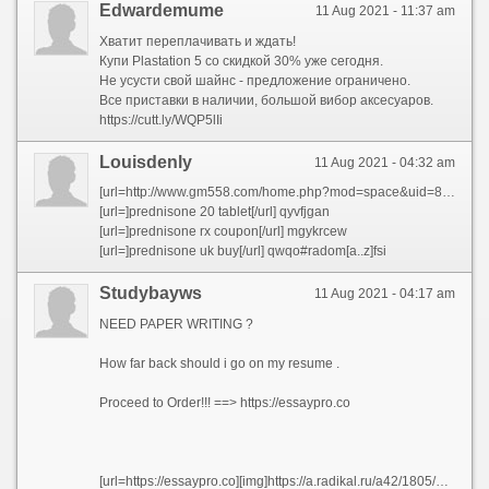
Edwardemume
11 Aug 2021 - 11:37 am
Хватит переплачивать и ждать!
Купи Plastation 5 со скидкой 30% уже сегодня.
Не усусти свой шайнс - предложение ограничено.
Все приставки в наличии, большой вибор аксесуаров.
https://cutt.ly/WQP5lIi
Louisdenly
11 Aug 2021 - 04:32 am
[url=http://www.gm558.com/home.php?mod=space&uid=816143]generic prednisone cost[/url] and [url=http://goquill.org/__media__/js/netsoltrademark.php?d=prednisonecheap.com/]over the counter prednisone medicine[/url] and [url=http://nqbtv.com/home.php?mod=space&uid=4328284]can i buy prednisone online in uk[/url] and [url=http://www.28tongji.com/space-uid-332743.html]prednisone 25mg from canada[/url] and [url=http://triziadesign.com/__media__/js/netsoltrademark.php?d=prednisonecheap.com/]prednisone tablets canada[/url] and [url=http://holap.com/__media__/js/netsoltrademark.php?d=prednisonecheap.com]where can i buy prednisone without a prescription[/url] and [url=http://bannersovernite.net/__media__/js/netsoltrademark.php?d=prednisonecheap.com/]buy prednisone 50 mg[/url] and [url=http://nakedteengays.com/cgi-bin/out.cgi?id=332&l=main&u=https://prednisonecheap.com]prednisone cost in india[/url] and [url=http://jewish-net.info/__media__/js/netsoltrademark.php?d=prednisonecheap.com/]buy prednisone no prescription[/url] and [url=https://forexzloty.pl/member.php?63763-uocqtyyf]prednisone 5mg capsules[/url] and [url=http://123.207.240.15/home.php?mod=space&uid=81194]prednisone 20mg for sale[/url] and [url=http://rumjobs.com/__media__/js/netsoltrademark.php?d=prednisonecheap.com/]buy prednisone 1 mg mexico[/url] and [url=https://www.tongchengdl.com/home.php?mod=space&uid=124930]where can i buy prednisone[/url] and [url=http://cellisolation.tv/__media__/js/netsoltrademark.php?d=prednisonecheap.com]prednisone 2 mg daily[/url] and [url=http://vigortronix.net/__media__/js/netsoltrademark.php?d=prednisonecheap.com]prednisone 50[/url] and [url=https://www.viagradocker.com/order-neem-online-en.html]over the counter prednisone cheap[/url] and [url=https://cnoocim.com/space-uid-909707.html]prednisone for sale in canada[/url] and [url=http://find-pest-control-service.com/__media__/js/netsoltrademark.php?d=prednisonecheap.com]cost of prednisone in canada[/url] and [url=http://angelmaldonado.es/__media__/js/netsoltrademark.php?d=prednisonecheap.com]60 mg prednisone daily[/url]
[url=]prednisone 20 tablet[/url] qyvfjgan
[url=]prednisone rx coupon[/url] mgykrcew
[url=]prednisone uk buy[/url] qwqo#radom[a..z]fsi
Studybayws
11 Aug 2021 - 04:17 am
NEED PAPER WRITING ?
How far back should i go on my resume .
Proceed to Order!!! ==> https://essaypro.co
[url=https://essaypro.co][img]https://a.radikal.ru/a42/1805/3f/522f9047a3e7.png[/img][/url]