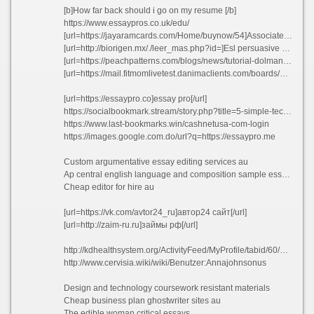
[b]How far back should i go on my resume [/b]
https://www.essaypros.co.uk/edu/
[url=https://jayaramcards.com/Home/buynow/54]Associate investment banking resume okfxb 2021[/url]
[url=http://biorigen.mx/./leer_mas.php?id=]Esl persuasive essay proofreading service for masters xsqxk[/url]
[url=https://peachpatterns.com/blogs/news/tutorial-dolman-sleeves-how-to-tweak-your-pattern-to-make-hemming-a-breeze?comment=123119992931#comments]Free sybolism essay[/url]
[url=https://mail.fitmomlivetest.danimaclients.com/boards/default/index/]Cyber culture essay[/url]
[url=https://essaypro.co]essay pro[/url]
https://socialbookmark.stream/story.php?title=5-simple-techniques-for-research-paper#discuss
https://www.last-bookmarks.win/cashnetusa-com-login
https://images.google.com.do/url?q=https://essaypro.me
Custom argumentative essay editing services au
Ap central english language and composition sample essays
Cheap editor for hire au
[url=https://vk.com/avtor24_ru]автор24 сайт[/url]
[url=http://zaim-ru.ru]займы рф[/url]
http://kdhealthsystem.org/ActivityFeed/MyProfile/tabid/60/userId/3831198/Default.aspx
http://www.cervisia.wiki/wiki/Benutzer:Annajohnsonus
Design and technology coursework resistant materials
Cheap business plan ghostwriter sites au
The edible woman critical essays