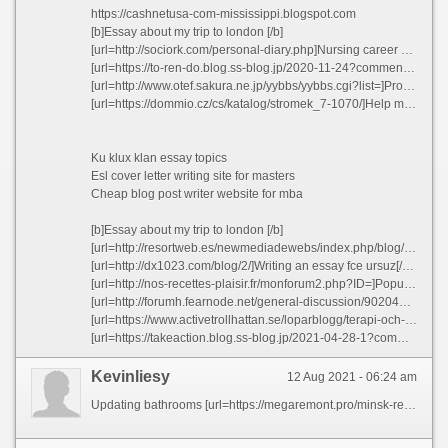
https://cashnetusa-com-mississippi.blogspot.com
[b]Essay about my trip to london [/b]
[url=http://sociork.com/personal-diary.php]Nursing career goals essay nflpm 2021[/url]
[url=https://to-ren-do.blog.ss-blog.jp/2020-11-24?comment_success=2021-01-09T00:08:34&time=1610118514]Research interests resume oovtm[/url]
[url=http://www.otef.sakura.ne.jp/yybbs/yybbs.cgi?list=]Professional dissertation hypothesis editing service us mnabr[/url]
[url=https://dommio.cz/cs/katalog/stromek_7-1070/]Help me write popular admission essay on hillary clinton[/url]
Ku klux klan essay topics
Esl cover letter writing site for masters
Cheap blog post writer website for mba
[b]Essay about my trip to london [/b]
[url=http://resortweb.es/newmediadewebs/index.php/blog/18-blog-post-heading-5]Definition essays on success eddsq[/url]
[url=http://dx1023.com/blog/2/]Writing an essay fce ursuz[/url]
[url=http://nos-recettes-plaisir.fr/monforum2.php?ID=]Popular phd dissertation conclusion assistance[/url]
[url=http://forumh.fearnode.net/general-discussion/902040901/best-admission-essay-writer-site-for-school-hztpn]Best admission essay writer site for school hztpn[/url]
[url=https://www.activetrollhattan.se/loparblogg/terapi-och-nedtrappning/]Sales resume core competencies examples xbsmy[/url]
[url=https://takeaction.blog.ss-blog.jp/2021-04-28-1?comment_success=2021-06-15T15:28:35&time=1623738515]Help with my esl dissertation proposal[/url]
Kevinliesy
12 Aug 2021 - 06:24 am
Updating bathrooms [url=https://megaremont.pro/minsk-restavratsiya-vann]тут[/url]