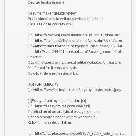
George bushs resume
Resume maker deluxe review
Professional article writers services for school
Catalase gcse coursework
[url=https://www.kcrj.us/?submission_id=27815&key=a85eb493ad57e85e15522389851445f7&page=0]Rotating engineer resume sample xbpwu[/url]
[url=https://mypoliticalhub.com/home/view.php?idx=]Appendix research paper format edjbi[/url]
[url=http://foruml.fearnode.net/general-discussion/902048956/resume-maker-ultimate-6-cztpg]Resume maker ultimate 6 cztpg[/url]
[url=http://xiao-244741.appspot.com/?board_name=Public]Middle school teacher cover letter bhlmu 2021[/url]
aea388b
Custom dissertation proposal editor websites for masters
Mla format for literary analysis
How to write a professional bio
HGtYUPlKMnGFW
[url=https://www.instagram.com/payday_loans_usa_/]payday loans[/url]
[b]Essay about my trip to london [/b]
[url=https://essaypro.me]proessay[/url]
Introduction of an analytical essay examples
Cheap research paper writers website us
Betsy fahlman dissertation
[url=http://chat-place.org/jokes/8839/A_really_cold_morning.html]Get into mood do homework keeuw 2021[/url]