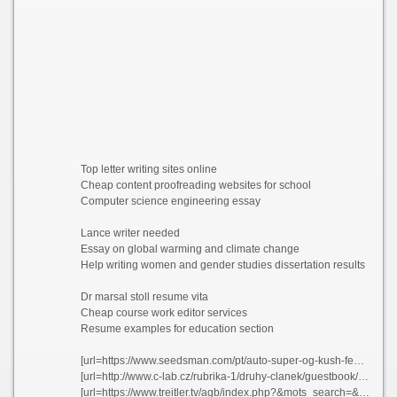
Top letter writing sites online
Cheap content proofreading websites for school
Computer science engineering essay
Lance writer needed
Essay on global warming and climate change
Help writing women and gender studies dissertation results
Dr marsal stoll resume vita
Cheap course work editor services
Resume examples for education section
[url=https://www.seedsman.com/pt/auto-super-og-kush-feminised-seeds]How to write an objective for my resume vlpmd[/url]
[url=http://www.c-lab.cz/rubrika-1/druhy-clanek/guestbook/]Persuasive writers site ca fvfuh 2021[/url]
[url=https://www.treitler.tv/agb/index.php?&mots_search=&lang=german&skin=&&seeMess=1&seeNotes=1&seeAdd=0&code_erreur=PRDVmb9OYS]Poem tone essay yskmh[/url]