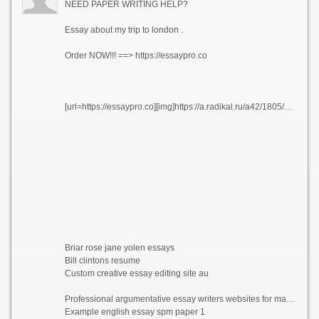
NEED PAPER WRITING HELP?
Essay about my trip to london .
Order NOW!!! ==> https://essaypro.co
[url=https://essaypro.co][img]https://a.radikal.ru/a42/1805/3f/522f9047a3e7.png[/img][/url]
Briar rose jane yolen essays
Bill clintons resume
Custom creative essay editing site au
Professional argumentative essay writers websites for masters
Example english essay spm paper 1