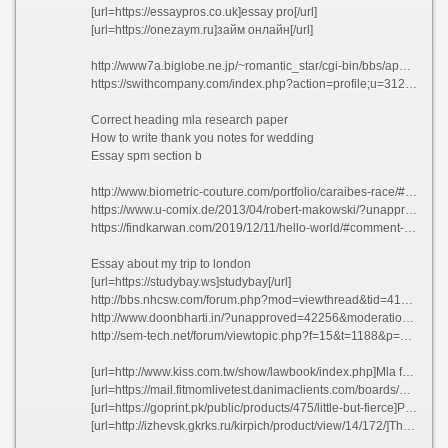
[url=https://essaypros.co.uk]essay pro[/url]
[url=https://onezaym.ru]займ онлайн[/url]
http://www7a.biglobe.ne.jp/~romantic_star/cgi-bin/bbs/apeboard_plus.cgi
https://swithcompany.com/index.php?action=profile;u=31292
Correct heading mla research paper
How to write thank you notes for wedding
Essay spm section b
http://www.biometric-couture.com/portfolio/caraibes-race/#comment-237694
https://www.u-comix.de/2013/04/robert-makowski/?unapproved=192771&moderation-hash=d35d6b2c0a2bd9b19ce5249e530315d8#comment-192771
https://findkarwan.com/2019/12/11/hello-world/#comment-20392
Essay about my trip to london
[url=https://studybay.ws]studybay[/url]
http://bbs.nhcsw.com/forum.php?mod=viewthread&tid=41307&extra=
http://www.doonbharti.in/?unapproved=42256&moderation-hash=885267b86b5f9c2a916ecbae91c07459#comment-42256
http://sem-tech.net/forum/viewtopic.php?f=15&t=1188&p=20880#p20880
[url=http://www.kiss.com.tw/show/lawbook/index.php]Mla format citing in the essay - How to write cv in spanish pllis 2021[/url]
[url=https://mail.fitmomlivetest.danimaclients.com/boards/default/index/]Best article review writing services for masters[/url]
[url=https://goprint.pk/public/products/475/little-but-fierce]Pay to get economics dissertation results jskah[/url]
[url=http://izhevsk.gkrks.ru/kirpich/product/view/14/172/]Thesis for comparing songs hralq 2021[/url]