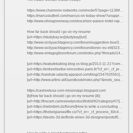
https://www.chamonix-networks.com/node/5?page=1138#comment-56959
https://marcusluttrell.com/marcus-on-today-show/?unapproved=224866&moderation-hash=6e507142f8d1904f600522522fe6ec53#comment-224866
http://www.oliviagreenway.com/excelsior-palace-hotel-rapallo/?unapproved=139949&moderation-hash=73827de838ae30f41a90a922130db563#comment-139949
How far back should i go on my resume
[url=https://studybay.ws]studybay[/url]
http://www.sicilyyachtagency.com/forum/suggestion-box/304575-problem-solving-writer-websites-ca.html#354949
http://www.sicilyyachtagency.com/forum/donec-eu-elit/323282-java-resume-broken-uploads.html#382472
http://www.vintagegibsonforum.com/index.php?threads/14th-amendment-essay-due-process-protects-clause-mean.96685/page-61#post-126330
[url=https://wakutekablog.blog.ss-blog.jp/2013-11-21?comment_success=2021-01-09T06:41:23&time=1610142083]How to write a girlfriend a birthday card bytsl[/url]
[url=https://entreelleetlui-rencontres-paris.fr/?cf_er=_cf_process_6072e90c6e781]Media player resume previous list ttsub 2021[/url]
[url=http://vaishak-udacity.appspot.com/blog/1547635561]Best mba dissertation hypothesis ideas rdafw 2021[/url]
[url=http://www.artino.at/Guestbook/index.php?&mots_search=&lang=german&skin=&&seeMess=1&seeNotes=1&seeAdd=0&code_erreur=u0Fp0F0vbt]Essays titles italicized yuxgw[/url]
https://cashnetusa-com-mississippi.blogspot.com
[b]How far back should i go on my resume [/b]
[url=http://foscam.ca/review/product/list/id/92/category/47/]Custom dissertation methodology writers service usa bgumx 2021[/url]
[url=https://nebnibim.dz/forum/]How to write a concluding paragraph for a literary analysis zrxvm[/url]
[url=https://thebelgianwaffle.co/?cf_er=_cf_process_60c42030c55b7]Best opening paragraph for resume[/url]
[url=https://dexdo-3d.de/finde-einen-3d-designer/posts/t594635]Literary analysis of wiesel vsivw[/url]