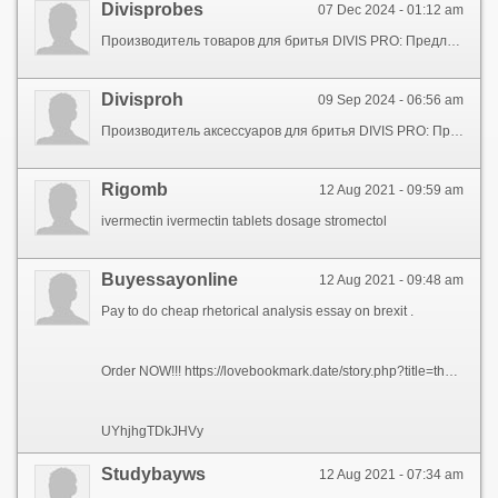
Divisprobes
07 Dec 2024 - 01:12 am
Производитель товаров для бритья DIVIS PRO: Предлагает сотрудничество для региональных дилеров России! Наш ассортимент аксессуаров для бритья включает в себя: Оригинальные сменные кассеты для бритья, бритвенные системы, одноразовые бритвы, станки и лезвия для бритья. Оригинальные сменные кассеты для бритья DIVIS PRO идеально подходят как для мужчин, так и для женщин. Совместимость со всеми бритвенными системами Gillette. Сменные кассеты для бритья доступны в упаковках по 2, 4, 8 кассет для бритья. Покупая оригинальные сменные кассеты для бритья, бритвенные системы, одноразовые бритвы, станки и лезвия для бритья ДИВИС ПРО вы можете быть уверены, что предлагаете своим клиентам только оригинальный продукт. Становитесь дистрибьютором DIVIS PRO - производитель аксессуаров для бритья в России и получите: Выгодные цены. Производитель аксессуаров для бритья DIVIS PRO - к совместному успеху!
Divisproh
09 Sep 2024 - 06:56 am
Производитель аксессуаров для бритья DIVIS PRO: Предлагает сотрудничество для региональных дилеров России! Наш ассортимент аксессуаров для бритья включает: Оригинальные сменные кассеты для бритья, бритвенные системы, одноразовые бритвы, станки и лезвия для бритья. Оригинальные сменные кассеты для бритья DIVIS PRO идеально подходят как для мужчин, так и для женщин. Совместимость со всеми бритвами Gillette. Сменные кассеты для бритья продаются в упаковках по 2, 4, 8 кассет для бритья. Покупая оригинальные сменные кассеты для бритья, бритвенные системы, одноразовые бритвы, станки и лезвия для бритья ДИВИС ПРО вы можете быть уверены, что предлагаете своим клиентам только оригинальный продукт. Присоединитесь к сети дистрибьюторов DIVIS PRO - производитель аксессуаров для бритья в России и получите: Эксклюзивные условия. Производитель аксессуаров для бритья DIVIS PRO - вместе к вершинам успеха!
Rigomb
12 Aug 2021 - 09:59 am
ivermectin ivermectin tablets dosage stromectol
Buyessayonline
12 Aug 2021 - 09:48 am
Pay to do cheap rhetorical analysis essay on brexit .
Order NOW!!! https://lovebookmark.date/story.php?title=the-smart-trick-of-edubirdie-that-no-one-is-discussing#discuss
UYhjhgTDkJHVy
Studybayws
12 Aug 2021 - 07:34 am