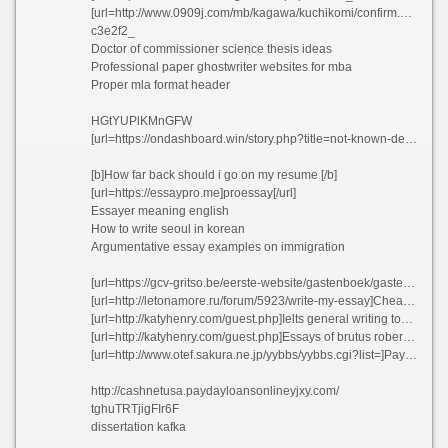
[url=http://www.0909j.com/mb/kagawa/kuchikomi/confirm.php?sid=1ccf8ed6805c37269fda63f79817e783]Cheap essays ghostwriters service uk[/url]
c3e2f2_
Doctor of commissioner science thesis ideas
Professional paper ghostwriter websites for mba
Proper mla format header
HGtYUPlKMnGFW
[url=https://ondashboard.win/story.php?title=not-known-details-about-essaypro-com#discuss]EssayPro[/url]
[b]How far back should i go on my resume [/b]
[url=https://essaypro.me]proessay[/url]
Essayer meaning english
How to write seoul in korean
Argumentative essay examples on immigration
[url=https://gcv-gritso.be/eerste-website/gastenboek/gastenboek.php]Us regents essay questions nsvbb[/url]
[url=http://letonamore.ru/forum/5923/write-my-essay]Cheap cv writer services gb atiat[/url]
[url=http://katyhenry.com/guest.php]Ielts general writing topics[/url]
[url=http://katyhenry.com/guest.php]Essays of brutus robert yates[/url]
[url=http://www.otef.sakura.ne.jp/yybbs/yybbs.cgi?list=]Payroll supervisor resume sample - Help writing communication article uxvkg 2021[/url]
http://cashnetusa.paydayloansonlineyjxy.com/
tghuTRTjigFIr6F
dissertation kafka