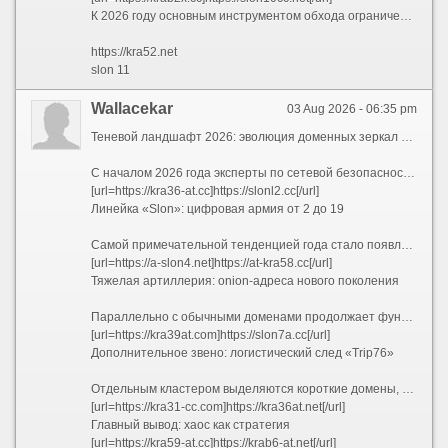
К 2026 году основным инструментом обхода ограничений стал именно хаотичный перебор доменов. Десятки комбинаций slon2.cc — slon19.cc, ротация зон .to, .at и .cc, смешение слитного и раздельного написания — всё это превращает мониторинг в бесконечную гонку. Однако специалисты предупреждают: подавляющее большинство таких адресов являются фейковыми. Единственная разумная тактика для обычного пользователя — полное игнорирование любых вариаций, будь то короткое slon 2.at или длинный kraken7jmgt...onion. В 2026 году безопасность начинается с простого правила: не переходить по подозрительным ссылкам, сколько бы красиво они ни были замаскированы под оригинал.
https://kra52.net
slon 11
Wallacekar
03 Aug 2026 - 06:35 pm
Теневой ландшафт 2026: эволюция доменных зеркал и цифровых идентификаторов
С началом 2026 года эксперты по сетевой безопасности зафиксировали беспрецедентный всплеск активности в сегменте альтернативных доменных зон. Центральной точкой отсчета в этом процессе стала экосистема, ассоциируемая с обновленной kraken ссылкой 2026. Аналитики отмечают, что пользователи все чаще ищут kraken 2026 и kraken сайт 2026, однако настоящая головоломка для исследователей кроется не в самих запросах, а в том, как стремительно меняется адресное пространство под этими брендами.
[url=https://kra36-at.cc]https://slonl2.cc[/url]
Линейка «Slon»: цифровая армия от 2 до 19
Самой примечательной тенденцией года стало появление масштабной номерной серии с префиксом «slon». Она охватывает десятки вариаций — от slon2 и slon2 to / slon2.to до slon19 и slon 19 cc. Каждый из этих идентификаторов существует в трех основных доменных зонах: .to, .at и .cc. Причем технические специалисты обращают внимание на двойную природу написания — как слитного (slon12.to, slon13.at, slon14.cc), так и раздельного (slon 12 to, slon 13 at, slon 14 cc). Это создает иллюзию множества независимых ресурсов, хотя на деле речь идет об одном пуле быстро ротирующихся зеркал.
[url=https://a-slon4.net]https://at-kra58.cc[/url]
Тяжелая артиллерия: onion-адреса нового поколения
Параллельно с обычными доменами продолжает функционировать и глубокая сеть. В 2026 году особенно выделяются шесть длинных onion-адресов, начинающихся с префиксов «kraken2», «kraken3», «kraken4», «kraken5», «kraken6» и «kraken7». Например, kraken2trfqodidvlh4aa337cpzfrhdlfldhve5nf7njhumwr7instad.onion и его последователи — kraken3yvbvzmhytnrnuhsy772i6dfobofu652e27f5hx6y5cpj7rgyd.onion, kraken4qzqnoi7ogpzpzwrxk7mw53n5i56loydwiyonu4owxsh4g67yd.onion, kraken5af44k24fwzohe6fvqfgxfsee4lgydb3ayzkfhlzqhuwlo33ad.onion, kraken6gf6o4rxewycqwjgfchzgxyfeoj5xafqbfm4vgvyaig2vmxvyd.onion и kraken7jmgt7yhhe2c4iyilthnhcugfylcztsdhh7otrr6jgdw667pqd.onion. Эти адреса считаются более защищенными, но даже они не гарантируют подлинности — фишинговые копии научились имитировать и .onion-пространство.
[url=https://kra39at.com]https://slon7a.cc[/url]
Дополнительное звено: логистический след «Trip76»
Отдельным кластером выделяются короткие домены, связанные с меткой trip76. Наиболее часто встречаются trip76.co и trip76.at, а также их вариации без точек — trip76 co и trip76 at. По мнению ряда экспертов, эта ветка используется как тестовый полигон: новые конфигурации зеркал сначала проверяются на «trip76», а затем тиражируются в бесконечную линейку «slon». Это делает систему гибкой и трудноуязвимой для точечных блокировок.
[url=https://kra31-cc.com]https://kra36at.net[/url]
Главный вывод: хаос как стратегия
[url=https://kra59-at.cc]https://krab6-at.net[/url]