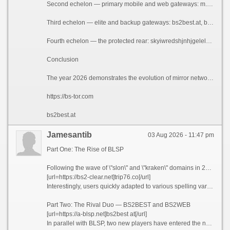
Second echelon — primary mobile and web gateways: m.blsp.at, blsp.at, blsp at, m.blsp at, m blsp at. These are the daily working addresses for the majority of users.
Third echelon — elite and backup gateways: bs2best.at, bs2web.at, bs2best at, bs2web at. These are used in case of overload or blocking of the second echelon.
Fourth echelon — the protected rear: skyiwredshjnhjgeleladu7m7mgpuxgsnfxzhncwtvmhr7l5bniutayd.onion and its spaced version skyiwredshjnhjgeleladu7m7mgpuxgsnfxzhncwtvmhr7l5bniutayd onion. This is the last line of defense, operating even when all regular domains are completely offline.
Conclusion
The year 2026 demonstrates the evolution of mirror networks from simple numbered series (as with the \"slon\" domains) to complex multi-layered architectures with clearly defined functional divisions. blsp.at, bs2best.at, bs2web.at, and the enigmatic skyiwredshjnhj...onion are no longer just links — they are a fully-fledged ecosystem where each element performs a strictly defined role. However, experts warn: the more complex the system, the more vulnerable its users. Fraudsters can easily copy this architecture, creating fake blsp.at clones, phishing bs2best.at look-alikes, and malicious replicas of the long .onion address. The only reliable defense in 2026 remains the same as always: vigilance, caution, and the simple refusal to trust any address from these growing lists.
https://bs-tor.com
bs2best.at
Jamesantib
03 Aug 2026 - 11:47 pm
Part One: The Rise of BLSP
Following the wave of \"slon\" and \"kraken\" domains in 2026, a new structure emerged on the network stage, unified under the blsp prefix. Its base address became blsp.at — a short, memorable domain in the Austrian .at zone. However, as with previous generations of mirrors, the developers anticipated mobile users by creating a dedicated subdomain: m.blsp.at — a separate address optimized for smartphones and smaller screens. Technical analysis reveals that m.blsp.at has its own architecture, fine-tuned for mobile protocols, making it an independent link in the overall chain.
[url=https://bs2-clear.net]trip76.co[/url]
Interestingly, users quickly adapted to various spelling variations. Alongside the classic blsp.at, search queries increasingly feature spaced versions — blsp at, m.blsp at, and even m blsp at. This creates a multiplier effect, giving the illusion of multiple resources, although technically all these addresses lead to a single infrastructure.
Part Two: The Rival Duo — BS2BEST and BS2WEB
[url=https://a-blsp.net]bs2best at[/url]
In parallel with BLSP, two new players have entered the network: bs2best.at and bs2web.at. Their names clearly hint at their positioning — \"best\" and \"web version.\" Both domains are based in the same .at zone, indicating a centralization of the Austrian segment as the primary platform for deploying next-generation mirrors.