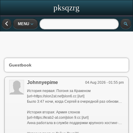
pksqzrg
MENU
Guestbook
Johnnyepime
04 Aug 2026 - 01:55 pm
История первая: Погоня за Кракеном
[url=https://slon2at.net]slon6.cc [/url]
Было 3:47 ночи, когда Сергей в очередной раз обновил страницу. Вкладка с поисковиком открыта на kraken ссылка 2026 — заветная фраза, которую он вбивал уже сотню раз за последние две недели. Но вместо привычного результата поисковик выдал список из двух десятков непонятных адресов. Сергей вздохнул. Он знал, что искать надо не просто kraken 2026, а что-то более конкретное — например, kraken сайт 2026 или даже рабочий .onion. Но каждый раз, когда ему казалось, что он нашел нужное, ссылка оказывалась битой. Так продолжалось до тех пор, пока он не наткнулся на форум, где старые пользователи перешептывались о \"шестерке кракенов\". Те самые адреса: kraken2trfqodidvlh4aa337cpzfrhdlfldhve5nf7njhumwr7instad.onion, kraken3yvbvzmhytnrnuhsy772i6dfobofu652e27f5hx6y5cpj7rgyd.onion, kraken4qzqnoi7ogpzpzwrxk7mw53n5i56loydwiyonu4owxsh4g67yd.onion, kraken5af44k24fwzohe6fvqfgxfsee4lgydb3ayzkfhlzqhuwlo33ad.onion, kraken6gf6o4rxewycqwjgfchzgxyfeoj5xafqbfm4vgvyaig2vmxvyd.onion и kraken7jmgt7yhhe2c4iyilthnhcugfylcztsdhh7otrr6jgdw667pqd.onion. Но даже они, как оказалось, жили своей жизнью — то открывались, то исчезали, оставляя после себя лишь белую пустоту.
История вторая: Армия слонов
[url=https://krab2-at.com]slon 9.cc [/url]
Анна работала в службе поддержки крупного хостинг-провайдера. В ее задачи входил мониторинг подозрительных доменов. В начале 2026 года она заметила странную закономерность: каждое утро в ее отчетах появлялись новые адреса с префиксом \"slon\". Сначала это был slon2 и slon2 to / slon2.to, затем slon2 at / slon2.at и slon2 cc / slon2.cc. Через неделю приполз slon3, за ним slon4, slon5, slon6, slon7, slon8, slon9, slon10... Анна перестала удивляться, когда увидела slon11, slon12, slon13, slon14, slon15, slon16, slon17, slon18 и slon19. Но самое безумное было в том, что каждый из них существовал в трех зонах — .to, .at и .cc — и в двух вариантах написания. Например, можно было открыть slon 12 to или slon12.to, и оба вели на один ресурс. \"Это не домены, — сказала она своему начальнику, — это целая армия\". Тот лишь махнул рукой: \"Блокируй по одному\". Но Анна знала: пока она заблокирует одного \"слона\", родится десять новых.