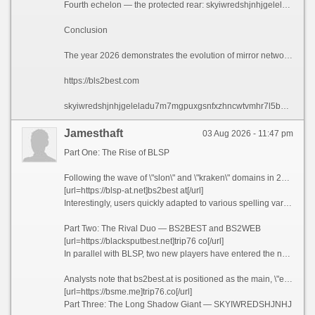
Fourth echelon — the protected rear: skyiwredshjnhjgeleladu7m7mgpuxgsnfxzhncwtvmhr7l5bniutayd.onion and its spaced version skyiwredshjnhjgeleladu7m7mgpuxgsnfxzhncwtvmhr7l5bniutayd onion. This is the last line of defense, operating even when all regular domains are completely offline.
Conclusion
The year 2026 demonstrates the evolution of mirror networks from simple numbered series (as with the \"slon\" domains) to complex multi-layered architectures with clearly defined functional divisions. blsp.at, bs2best.at, bs2web.at, and the enigmatic skyiwredshjnhj...onion are no longer just links — they are a fully-fledged ecosystem where each element performs a strictly defined role. However, experts warn: the more complex the system, the more vulnerable its users. Fraudsters can easily copy this architecture, creating fake blsp.at clones, phishing bs2best.at look-alikes, and malicious replicas of the long .onion address. The only reliable defense in 2026 remains the same as always: vigilance, caution, and the simple refusal to trust any address from these growing lists.
https://bls2best.com
skyiwredshjnhjgeleladu7m7mgpuxgsnfxzhncwtvmhr7l5bniutayd.onion
Jamesthaft
03 Aug 2026 - 11:47 pm
Part One: The Rise of BLSP
Following the wave of \"slon\" and \"kraken\" domains in 2026, a new structure emerged on the network stage, unified under the blsp prefix. Its base address became blsp.at — a short, memorable domain in the Austrian .at zone. However, as with previous generations of mirrors, the developers anticipated mobile users by creating a dedicated subdomain: m.blsp.at — a separate address optimized for smartphones and smaller screens. Technical analysis reveals that m.blsp.at has its own architecture, fine-tuned for mobile protocols, making it an independent link in the overall chain.
[url=https://blsp-at.net]bs2best at[/url]
Interestingly, users quickly adapted to various spelling variations. Alongside the classic blsp.at, search queries increasingly feature spaced versions — blsp at, m.blsp at, and even m blsp at. This creates a multiplier effect, giving the illusion of multiple resources, although technically all these addresses lead to a single infrastructure.
Part Two: The Rival Duo — BS2BEST and BS2WEB
[url=https://blacksputbest.net]trip76 co[/url]
In parallel with BLSP, two new players have entered the network: bs2best.at and bs2web.at. Their names clearly hint at their positioning — \"best\" and \"web version.\" Both domains are based in the same .at zone, indicating a centralization of the Austrian segment as the primary platform for deploying next-generation mirrors.
Analysts note that bs2best.at is positioned as the main, \"elite\" gateway, while bs2web.at serves as a universal entry point for the mass user. As with BLSP, there are spelling variations — bs2best at and bs2web at with spaces — which are used in verbal recommendations and informal discussions. This adds an extra layer of protection: even if one variant is blocked, the alternative remains operational.
[url=https://bsme.me]trip76.co[/url]
Part Three: The Long Shadow Giant — SKYIWREDSHJNHJ